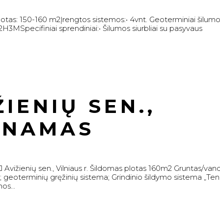
lotas: 150-160 m2Įrengtos sistemos:• 4vnt. Geoterminiai šilum
3MSpecifiniai sprendiniai:• Šilumos siurbliai su pasyvaus
IENIŲ SEN.,
R.NAMAS
 Avižienių sen., Vilniaus r. Šildomas plotas 160m2 Gruntas/va
geoterminių gręžinių sistema; Grindinio šildymo sistema „Te
os...