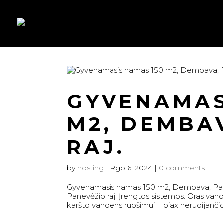
GYVENAMAS
M2, DEMBA
RAJ.
by
hosting
|
Rgp 6, 2024
|
0 comments
Gyvenamasis namas 150 m2, Dembava, Pan
Panevėžio raj. Įrengtos sistemos: Oras van
karšto vandens ruošimui Hoiax nerudijančio pl