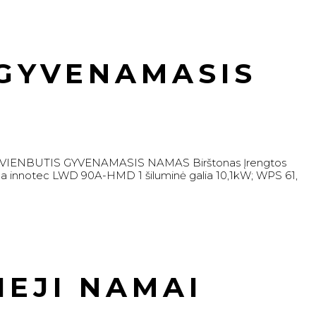
 GYVENAMASIS
VIENBUTIS GYVENAMASIS NAMAS Birštonas Įrengtos
lpha innotec LWD 90A-HMD 1 šiluminė galia 10,1kW; WPS 61,
IEJI NAMAI