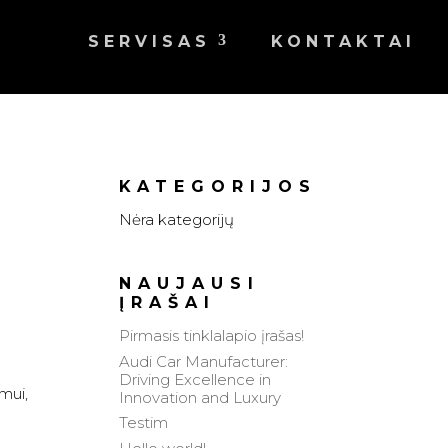
SERVISAS
KONTAKTAI
KATEGORIJOS
Nėra kategorijų
NAUJAUSI
ĮRAŠAI
Pirmasis tinklalapio įrašas!
Audi Car Manufacturer:
Driving Excellence in
mui,
Innovation and Luxury
Testim