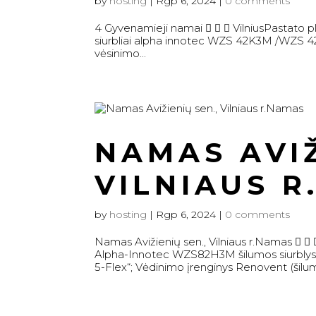
by
hosting
|
Rgp 6, 2024
|
0 comments
4 Gyvenamieji namai    VilniusPastato p
siurbliai alpha innotec WZS 42K3M /WZS 42H
vėsinimo...
NAMAS AVIŽ
VILNIAUS 
by
hosting
|
Rgp 6, 2024
|
0 comments
Namas Avižienių sen., Vilniaus r.Namas   
Alpha-Innotec WZS82H3M šilumos siurblys; 
5-Flex“; Vėdinimo įrenginys Renovent (šilum