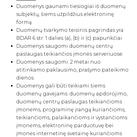
Duomenys gaunami tiesiogiai iš duomenų
subjektų, šiems užpildžius elektroninę
formą.
Duomenų tvarkymo teisinis pagrindas yra
BDAR 6 str. 1 dalies (a), (b) ir (c) papunkčiai.
Duomenys saugomi duomenų centrų
paslaugas teikiančios įmonės serveriuose.
Duomenys saugomi: 2 metai nuo
atitinkamo paklausimo, prašymo pateikimo
dienos.
Duomenys gali būti teikiami šiems
duomenų gavėjams: duomenų apdorojimo,
duomenų centrų paslaugas teikiančioms
įmonėms, programinę įrangą kuriančioms,
teikiančioms, palaikančioms ir vystančioms
įmonėms, elektroninę parduotuvę bei
įmonės internetinę svetainę kuriančioms