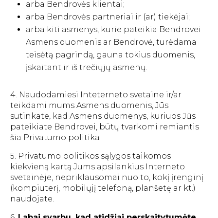
arba Bendrovės klientai;
arba Bendrovės partneriai ir (ar) tiekėjai;
arba kiti asmenys, kurie pateikia Bendrovei
Asmens duomenis ar Bendrovė, turėdama
teisėtą pagrindą, gauna tokius duomenis,
įskaitant ir iš trečiųjų asmenų.
4. Naudodamiesi Inteterneto svetaine ir/ar
teikdami mums Asmens duomenis, Jūs
sutinkate, kad Asmens duomenys, kuriuos Jūs
pateikiate Bendrovei, būtų tvarkomi remiantis
šia Privatumo politika
5. Privatumo politikos sąlygos taikomos
kiekvieną kartą Jums apsilankius Interneto
svetainėje, nepriklausomai nuo to, kokį įrenginį
(kompiuterį, mobilųjį telefoną, planšetę ar kt.)
naudojate.
6.
Labai svarbu, kad atidžiai perskaitytumėte