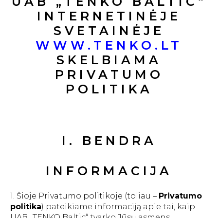
UAB „TENKO BALTIC“
INTERNETINĖJE
SVETAINĖJE
WWW.TENKO.LT
SKELBIAMA
PRIVATUMO
POLITIKA
I. BENDRA
INFORMACIJA
1. Šioje Privatumo politikoje (toliau –
Privatumo
politika
) pateikiame informaciją apie tai, kaip
UAB „TENKO Baltic“ tvarko Jūsų asmens