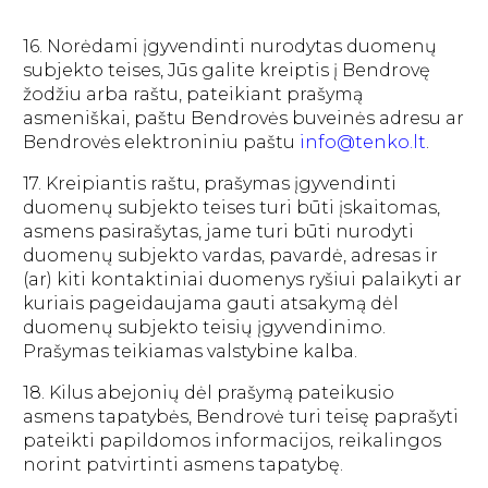
16. Norėdami įgyvendinti nurodytas duomenų
subjekto teises, Jūs galite kreiptis į Bendrovę
žodžiu arba raštu, pateikiant prašymą
asmeniškai, paštu Bendrovės buveinės adresu ar
Bendrovės elektroniniu paštu
info@tenko.lt
.
17. Kreipiantis raštu, prašymas įgyvendinti
duomenų subjekto teises turi būti įskaitomas,
asmens pasirašytas, jame turi būti nurodyti
duomenų subjekto vardas, pavardė, adresas ir
(ar) kiti kontaktiniai duomenys ryšiui palaikyti ar
kuriais pageidaujama gauti atsakymą dėl
duomenų subjekto teisių įgyvendinimo.
Prašymas teikiamas valstybine kalba.
18. Kilus abejonių dėl prašymą pateikusio
asmens tapatybės, Bendrovė turi teisę paprašyti
pateikti papildomos informacijos, reikalingos
norint patvirtinti asmens tapatybę.