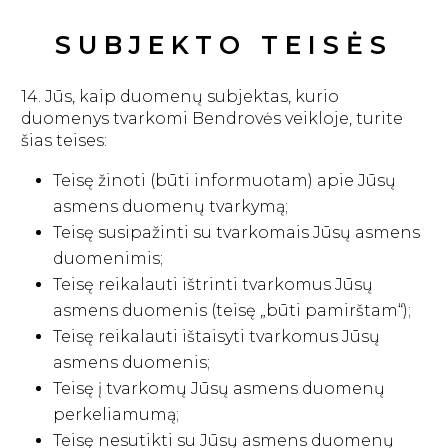
SUBJEKTO TEISĖS
14. Jūs, kaip duomenų subjektas, kurio
duomenys tvarkomi Bendrovės veikloje, turite
šias teises:
Teisę žinoti (būti informuotam) apie Jūsų
asmens duomenų tvarkymą;
Teisę susipažinti su tvarkomais Jūsų asmens
duomenimis;
Teisę reikalauti ištrinti tvarkomus Jūsų
asmens duomenis (teisę „būti pamirštam“);
Teisę reikalauti ištaisyti tvarkomus Jūsų
asmens duomenis;
Teisę į tvarkomų Jūsų asmens duomenų
perkeliamumą;
Teisę nesutikti su Jūsų asmens duomenų