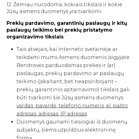
12. Žemiau nurodoma, kokiais tikslais ir kokie
Jūsų asmens duomenys yra tvarkomi.
Prekių pardavimo, garantinių paslaugų ir kitų
paslaugų teikimo bei prekių pristatymo
organizavimo tikslais
Tais atvejais, kai Interneto svetainėje ar
teikdami mums Asmens duomenis įsigyjate
Bendrovės parduodamas prekes ir (ar)
paslaugas, prekių pardavimo ar paslaugų
teikimo (įskaitant, bet neapsiribojant –
prekių garantinio aptarnavimo) tikslais gali
būti tvarkomi šie Jūsų asmens duomenys:
vardas, pavardė, telefono numeris, el. pašto
adresas, adresas, IP adresas
.
Duomenys gaunami tiesiogiai iš duomenų
subjektų, šiems užpildžius elektroninę
formą.