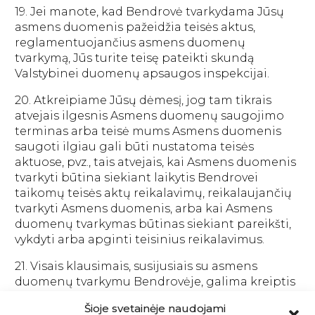
19. Jei manote, kad Bendrovė tvarkydama Jūsų
asmens duomenis pažeidžia teisės aktus,
reglamentuojančius asmens duomenų
tvarkymą, Jūs turite teisę pateikti skundą
Valstybinei duomenų apsaugos inspekcijai.
20. Atkreipiame Jūsų dėmesį, jog tam tikrais
atvejais ilgesnis Asmens duomenų saugojimo
terminas arba teisė mums Asmens duomenis
saugoti ilgiau gali būti nustatoma teisės
aktuose, pvz., tais atvejais, kai Asmens duomenis
tvarkyti būtina siekiant laikytis Bendrovei
taikomų teisės aktų reikalavimų, reikalaujančių
tvarkyti Asmens duomenis, arba kai Asmens
duomenų tvarkymas būtinas siekiant pareikšti,
vykdyti arba apginti teisinius reikalavimus.
21. Visais klausimais, susijusiais su asmens
duomenų tvarkymu Bendrovėje, galima kreiptis
Bendrovės buveinės adresu, telefonu +370 5
Šioje svetainėje naudojami
2643582 arba el. paštu
info@tenko.lt
.