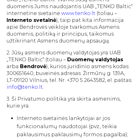
duomenis Jums naudojantis UAB „TENKO Baltic“
internetine svetaine
www.tenko.lt
(toliau –
Interneto svetainė
), taip pat kita informacija
apie Bendrovės veikloje tvarkomus Asmens
duomenis, politiką ir principus, taikomus
užtikrinant Asmens duomenų apsaugą.
2. Jūsų asmens duomenų valdytojas yra UAB
„TENKO Baltic“ (toliau –
Duomenų valdytojas
arba
Bendrovė
), kurios juridinio asmens kodas:
300651640, buveinės adresas: Žirmūnų g. 139A,
LT-09120 Vilnius, tel. Nr. +370 5 2643582, el. paštas:
info@tenko.lt
.
3. Ši Privatumo politika yra skirta asmenims,
kurie yra:
Interneto svetainės lankytojai ar jos
funkcionalumų naudotojai (pvz., teikia
paklausimus paklausimų formos pagalba);