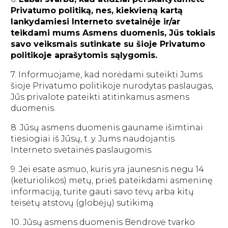
Privatumo politiką, nes, kiekvieną kartą
lankydamiesi Interneto svetainėje ir/ar
teikdami mums Asmens duomenis, Jūs tokiais
savo veiksmais sutinkate su šioje Privatumo
politikoje aprašytomis sąlygomis.
7. Informuojame, kad norėdami suteikti Jums
šioje Privatumo politikoje nurodytas paslaugas,
Jūs privalote pateikti atitinkamus asmens
duomenis.
8. Jūsų asmens duomenis gauname išimtinai
tiesiogiai iš Jūsų, t. y. Jums naudojantis
Interneto svetainės paslaugomis.
9. Jei esate asmuo, kuris yra jaunesnis negu 14
(keturiolikos) metų, prieš pateikdami asmeninę
informaciją, turite gauti savo tėvų arba kitų
teisėtų atstovų (globėjų) sutikimą.
10. Jūsų asmens duomenis Bendrovė tvarko