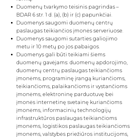
Duomenų tvarkymo teisinis pagrindas –
BDAR 6 str. 1 d. (a), (b) ir (c) papunkčiai.
Duomenys saugomi duomenų centrų
paslaugas teikiančios įmonės serveriuose.
Duomenys saugomi sutarties galiojimo
metu ir 10 metų po jos pabaigos.
Duomenys gali būti teikiami šiems
duomenų gavėjams: duomenų apdorojimo,
duomenų centrų paslaugas teikiančioms
įmonėms, programinę įrangą kuriančioms,
teikiančioms, palaikančioms ir vystančioms
įmonėms, elektroninę parduotuvę bei
įmonės internetinę svetainę kuriančioms
įmonėms, informacinių technologijų
infrastruktūros paslaugas teikiančioms
įmonėms, logistikos paslaugas teikiančioms
įmonėms, valstybės priežiūros institucijoms,