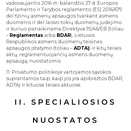
vadovaujantis 2016 m. balandžio 27 d. Europos
Parlamento ir Tarybos reglamento (ES) 2016/679
dėl fizinių asmenų apsaugos tvarkant asmens
duomenis ir dėl laisvo tokių duomenų judėjimo
ir kuriuo panaikinama Direktyva 95/46/EB (toliau
–
Reglamentas
arba
BDAR
), Lietuvos
Respublikos asmens duomenų teisinės
apsaugos įstatymo (toliau –
ADTAĮ
) ir kitų teisės
aktų, reglamentuojančių asmens duomenų
apsaugą, nuostatomis.
11. Privatumo politikoje vartojamos sąvokos
suprantamos taip, kaip jos yra apibrėžtos BDAR,
ADTAĮ ir kituose teisės aktuose.
II. SPECIALIOSIOS
NUOSTATOS