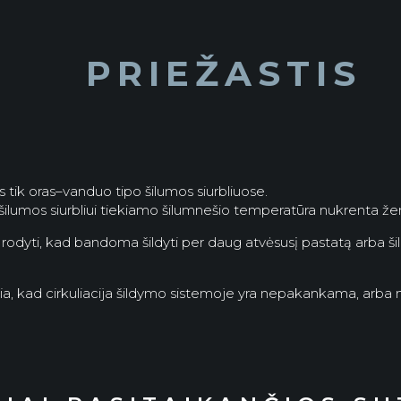
PRIEŽASTIS
tik oras–vanduo tipo šilumos siurbliuose.
t šilumos siurbliui tiekiamo šilumnešio temperatūra nukrenta že
rodyti, kad bandoma šildyti per daug atvėsusį pastatą arba ši
kia, kad cirkuliacija šildymo sistemoje yra nepakankama, ar