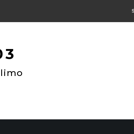
03
limo