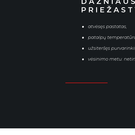
DAŽNIAUS
PRIEŽAST
atvėsęs pastatas,
patalpų temperatūros
užsiteršęs purvarinki
vėsinimo metu: neti