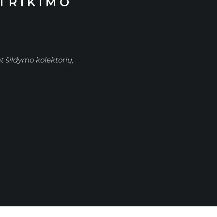
TRIKIMO
 šildymo kolektorių,