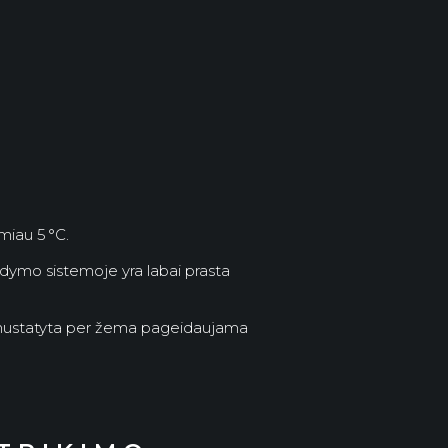
miau 5 °C.
ldymo sistemoje yra labai prasta
ba nustatyta per žema pageidaujama