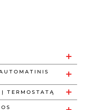
+
+
 AUTOMATINIS
+
NĮ TERMOSTATĄ
+
ROS