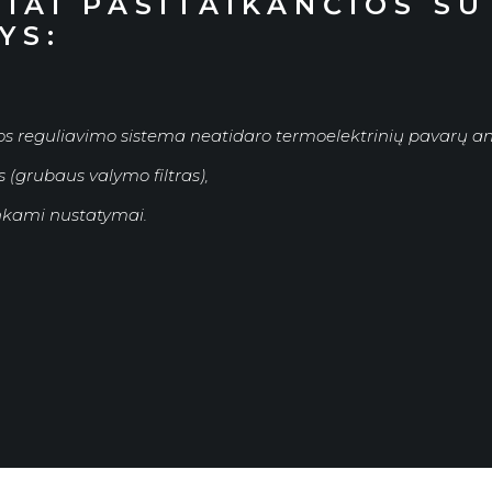
IAI PASITAIKANČIOS SU
YS:
 reguliavimo sistema neatidaro termoelektrinių pavarų ant
s (grubaus valymo filtras),
nkami nustatymai.