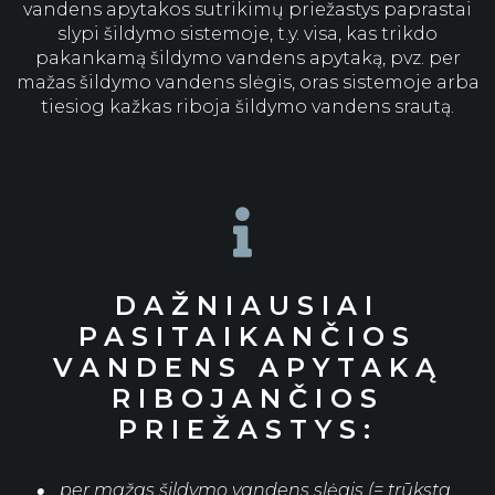
vandens apytakos sutrikimų priežastys paprastai
slypi šildymo sistemoje, t.y. visa, kas trikdo
pakankamą šildymo vandens apytaką, pvz. per
mažas šildymo vandens slėgis, oras sistemoje arba
tiesiog kažkas riboja šildymo vandens srautą.

DAŽNIAUSIAI
PASITAIKANČIOS
VANDENS APYTAKĄ
RIBOJANČIOS
PRIEŽASTYS:
per mažas šildymo vandens slėgis (= trūksta