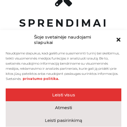
SPRENDIMAI
Šioje svetainėje naudojami
slapukai
Naudojame slapukus, kad galėtume suasmeninti turinį bei skelbimus,
1. PALEISKITE VALDIKLĮ
+
teikti visuomeninės medijos funkcijas ir analizuoti srautą. Be to,
IŠ NAUJO
svetainės naudojimo informaciją bendriname su visuomeninės
medijos, reklamavimo ir analizės partneriais, kurie gali ją pridėti prie
(PERKRAUKITE)
kitos jūsų pateiktos arba naudojant paslaugas surinktos informacijos.
Svetainės
privatumo politika.
+
2. REGISTRUOTI GEDIMĄ
Leisti visus
Atmesti
Leisti pasirinkimą