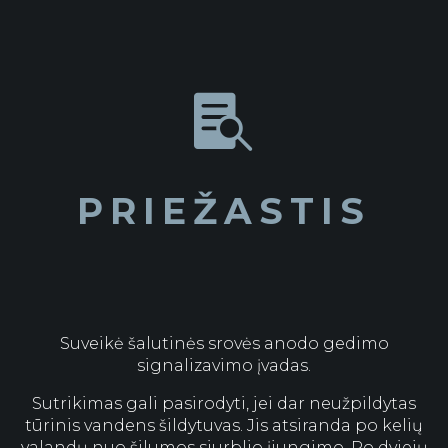

PRIEŽASTIS
Suveikė šalutinės srovės anodo gedimo
signalizavimo įvadas.
Sutrikimas gali pasirodyti, jei dar neužpildytas
tūrinis vandens šildytuvas. Jis atsiranda po kelių
valandų nuo šilumos siurblio įjungimo. Po dviejų