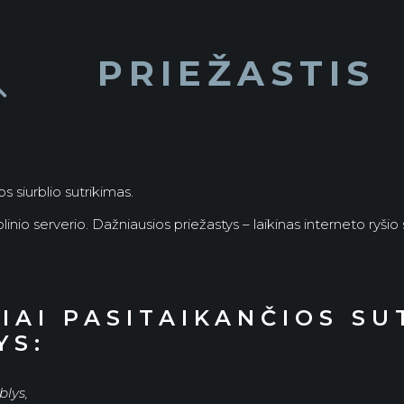

PRIEŽASTIS
s siurblio sutrikimas.
olinio serverio. Dažniausios priežastys – laikinas interneto ryšio
IAI PASITAIKANČIOS SU
YS:
blys,