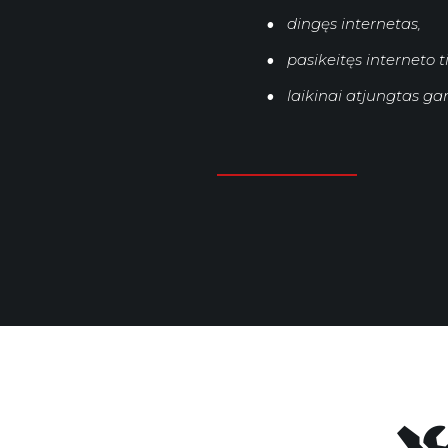
dingęs internetas,
pasikeitęs interneto t
laikinai atjungtas gam