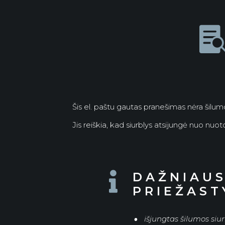
Šis el. paštu gautas pranešimas nėra šilumo
Jis reiškia, kad siurblys atsijungė nuo nuot
DAŽNIAUS

PRIEŽAST
išjungtas šilumos siur