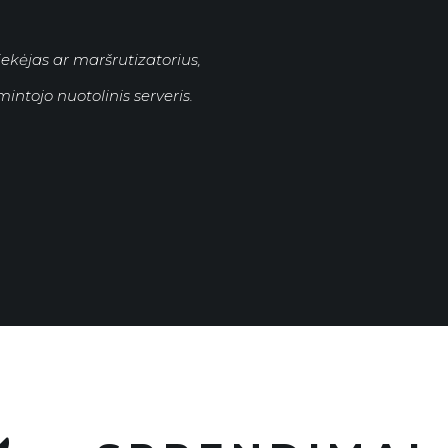
iekėjas ar maršrutizatorius,
intojo nuotolinis serveris.