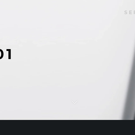
SE
01