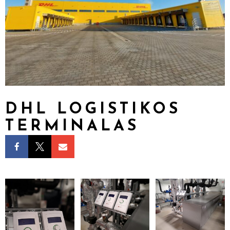
DHL LOGISTIKOS
TERMINALAS


