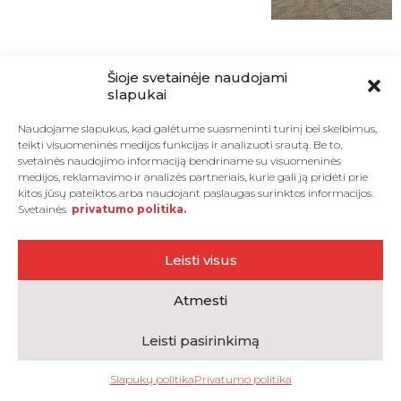
Daugifunkcinės patalpos
|
Grindų šildymo sistema
Šioje svetainėje naudojami
slapukai
DHL logistikos terminalas
Naudojame slapukus, kad galėtume suasmeninti turinį bei skelbimus,
teikti visuomeninės medijos funkcijas ir analizuoti srautą. Be to,
Vilnius
svetainės naudojimo informaciją bendriname su visuomeninės
medijos, reklamavimo ir analizės partneriais, kurie gali ją pridėti prie
Įrengtos sistemos:
kitos jūsų pateiktos arba naudojant paslaugas surinktos informacijos.
Svetainės
privatumo politika.
2 vnt. Geoterminiai šilumos siurbliai alpha
innotec SWP 581, šiluminė galia 2×58 kW;
Leisti visus
Geoterminis šilumos siurblys alpha innotec SWP
451, šiluminė galia 45 kW.
Atmesti
Bendra instaliuota šilumos siurblių galia 161kW.
Leisti pasirinkimą
Slapukų politika
Privatumo politika
© TENKO.LT VISOS TEISĖS SAUGOMOS.